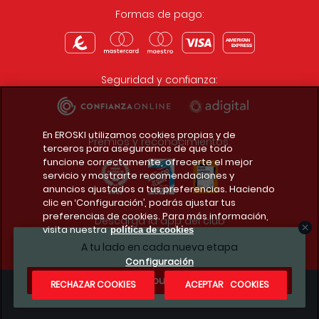
Formas de pago:
Seguridad y confianza:
En EROSKI utilizamos cookies propias y de
Premios y reconocimientos:
terceros para asegurarnos de que todo
funcione correctamente, ofrecerte el mejor
servicio y mostrarte recomendaciones y
anuncios ajustados a tus preferencias. Haciendo
clic en ‘Configuración’, podrás ajustar tus
preferencias de cookies. Para más información,
Descarga la app del club
visita nuestra
política de cookies
A tu lado en cada nueva etapa
Configuración
¿Te apuntas?
RECHAZAR COOKIES
ACEPTAR COOKIES
Condiciones legales