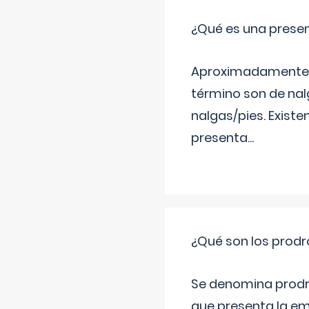
¿Qué es una prese
Aproximadamente un
término son de nalg
nalgas/pies. Existe
presenta
...
¿Qué son los prod
Se denomina prodr
que presenta la e