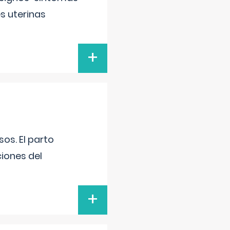
s uterinas
+
os. El parto
iones del
+