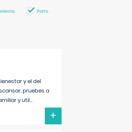
olestia
Parto
enestar y el del
escansar, pruebes a
iliar y util
...
+