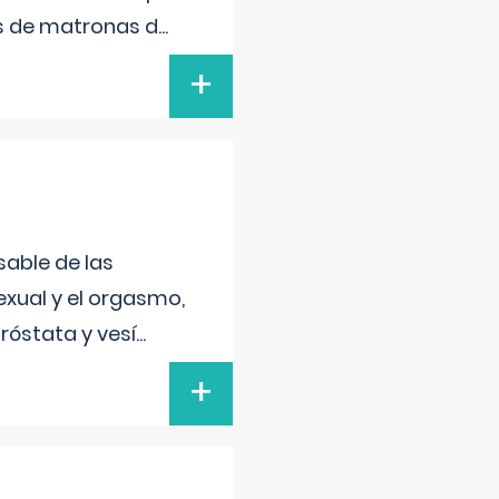
s de matronas d
...
+
sable de las
exual y el orgasmo,
róstata y vesí
...
+