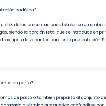
ntación podálica?
 5% de las presentaciones fetales en un embaraz
as, siendo la porción fetal que se introduce en pri
n tres tipos de variantes para esta presentación. P
romos de parto?
omos de parto o también preparto al conjunto d
mbarazada a término que pueden confundirse con