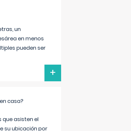
tras, un
 cesárea en menos
ltiples pueden ser
+
 en casa?
 que asisten el
de su ubicación por