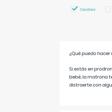
Cesárea
¿Qué puedo hacer 
Si estás en prodro
bebé, la matrona t
distraerte con alg