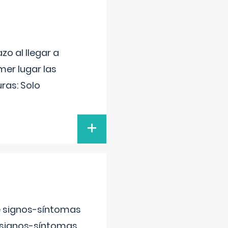
o al llegar a
mer lugar las
uras: Solo
+
e signos-síntomas
 signos-síntomas