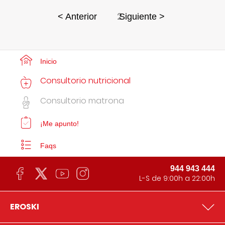
2
< Anterior
Siguiente >
Inicio
Consultorio nutricional
Consultorio matrona
¡Me apunto!
Faqs
944 943 444
L-S de 9:00h a 22:00h
EROSKI