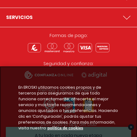
SERVICIOS
Formas de pago:
Seguridad y confianza:
En EROSKI utilizamos cookies propias y de
Premios y reconocimientos:
terceros para asegurarnos de que todo
funcione correctamente, ofrecerte el mejor
servicio y mostrarte recomendaciones y
anuncios ajustados a tus preferencias. Haciendo
clic en ‘Configuración’, podrás ajustar tus
preferencias de cookies. Para más información,
Descarga la app del club
visita nuestra
política de cookies
A tu lado en cada nueva etapa