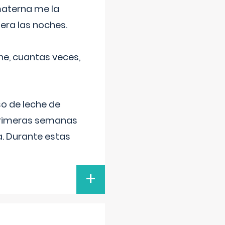
materna me la
era las noches.
he, cuantas veces,
o de leche de
primeras semanas
a. Durante estas
+