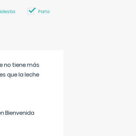
olestia
Parto
ue no tiene más
s que la leche
en Bienvenida