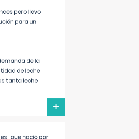
nces pero llevo
lución para un
 demanda de la
tidad de leche
s tanta leche
+
s , que nació por