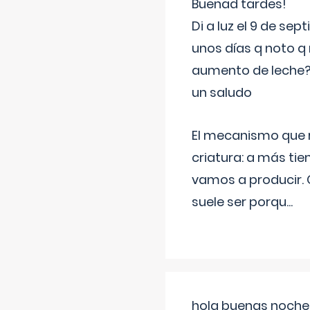
Buenad tardes!
Di a luz el 9 de s
unos días q noto q 
aumento de leche
un saludo
El mecanismo que r
criatura: a más t
vamos a producir.
suele ser porqu
...
hola buenas noches