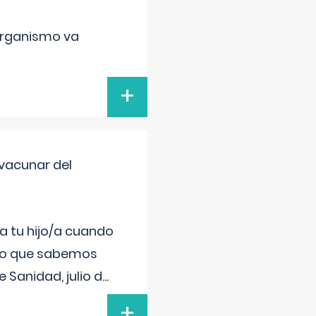
organismo va
+
vacunar del
a tu hijo/a cuando
 lo que sabemos
 Sanidad, julio d
...
+