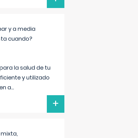
nar y a media
sta cuando?
para la salud de tu
iciente y utilizado
 en a
...
+
 mixta,