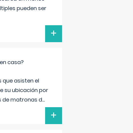
ltiples pueden ser
+
 en casa?
 que asisten el
de su ubicación por
s de matronas d
...
+