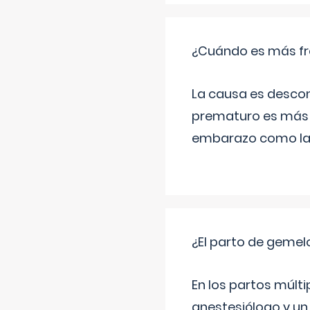
¿Cuándo es más fr
La causa es descon
prematuro es más 
embarazo como las 
¿El parto de gemel
En los partos múlt
anestesiólogo y un