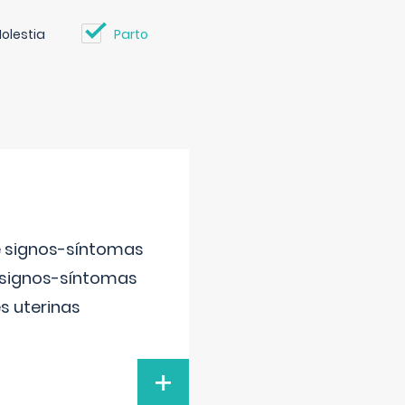
olestia
Parto
e signos-síntomas
 signos-síntomas
s uterinas
+