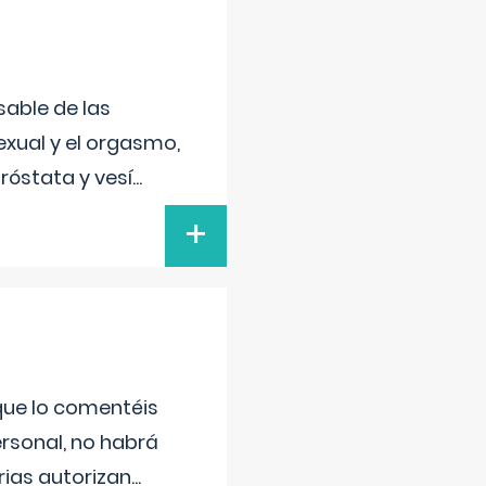
sable de las
exual y el orgasmo,
róstata y vesí
...
+
 que lo comentéis
ersonal, no habrá
ias autorizan
...