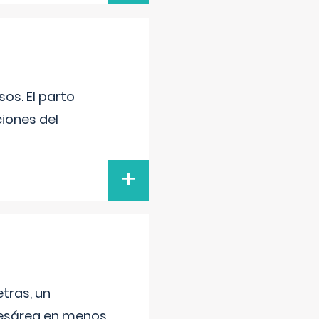
os. El parto
iones del
+
tras, un
 cesárea en menos