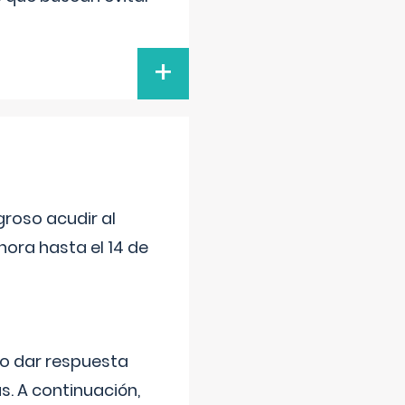
+
roso acudir al
ora hasta el 14 de
do dar respuesta
s. A continuación,