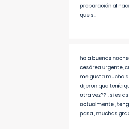
preparación al naci
que s
...
hola buenas noches
cesárea urgente, c
me gusta mucho sal
dijeron que tenía
otra vez?? , si es 
actualmente , teng
pasa , muchas gra