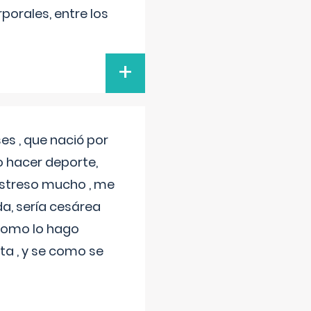
porales, entre los
+
s , que nació por
 hacer deporte,
estreso mucho , me
a, sería cesárea
 como lo hago
a , y se como se