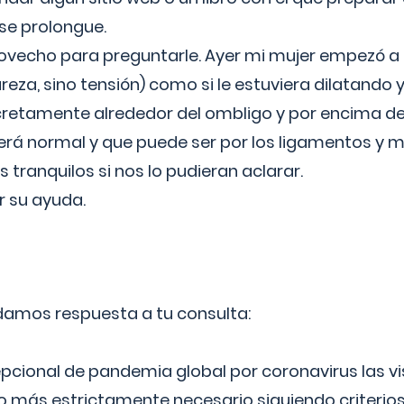
 se prolongue.
ovecho para preguntarle. Ayer mi mujer empezó a 
reza, sino tensión) como si le estuviera dilatando y
cretamente alrededor del ombligo y por encima d
á normal y que puede ser por los ligamentos y m
ranquilos si nos lo pudieran aclarar.
 su ayuda.
 damos respuesta a tu consulta:
epcional de pandemia global por coronavirus las vi
lo más estrictamente necesario siguiendo criterio