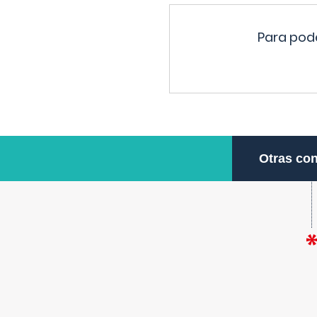
Para pode
Otras con