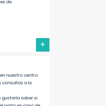
tes de
+
 en nuestro centro
s consultas a la
gustaría saber si
el parto en caso de