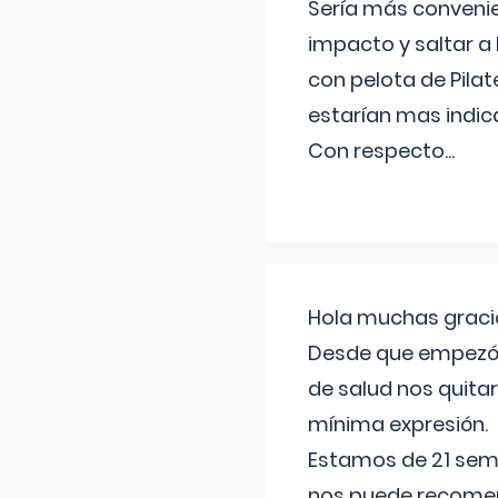
Sería más conveni
impacto y saltar a 
con pelota de Pilat
estarían mas indic
Con respecto
...
Hola muchas gracia
Desde que empezó l
de salud nos quitar
mínima expresión.
Estamos de 21 sema
nos puede recomend