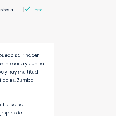
olestia
Parto
uedo salir hacer
cer en casa y que no
be y hay multitud
fiables. Zumba
stra salud,
 grupos de