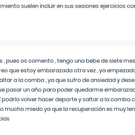
miento suelen incluir en sus sesiones ejercicios cor
 , pues os comento , tengo una bebe de siete mese
reo que estoy embarazada otra vez , ya empezado
tar a la comba , ya que sufro de ansiedad y des
 que pasar un año para poder quedarme embarazad
así podría volver hacer deporte y saltar a la comba
o mucho miedo ya que la recuperación es muy lent
cias