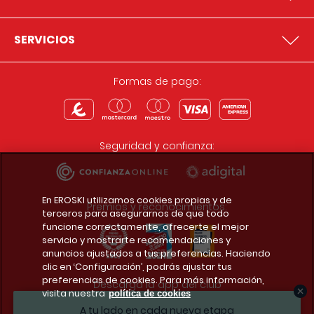
SERVICIOS
Formas de pago:
Seguridad y confianza:
En EROSKI utilizamos cookies propias y de
Premios y reconocimientos:
terceros para asegurarnos de que todo
funcione correctamente, ofrecerte el mejor
servicio y mostrarte recomendaciones y
anuncios ajustados a tus preferencias. Haciendo
clic en ‘Configuración’, podrás ajustar tus
preferencias de cookies. Para más información,
Descarga la app del club
visita nuestra
política de cookies
A tu lado en cada nueva etapa