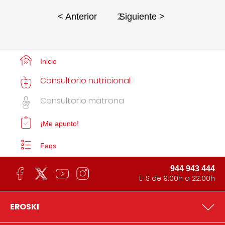
2
< Anterior
Siguiente >
Inicio
Consultorio nutricional
Consultorio matrona
¡Me apunto!
Faqs
944 943 444
L-S de 9:00h a 22:00h
EROSKI