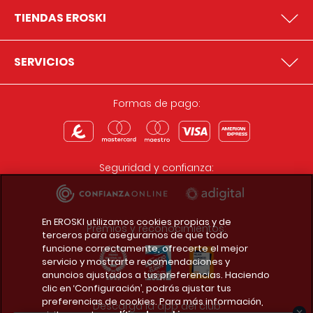
TIENDAS EROSKI
SERVICIOS
Formas de pago:
Seguridad y confianza:
En EROSKI utilizamos cookies propias y de
Premios y reconocimientos:
terceros para asegurarnos de que todo
funcione correctamente, ofrecerte el mejor
servicio y mostrarte recomendaciones y
anuncios ajustados a tus preferencias. Haciendo
clic en ‘Configuración’, podrás ajustar tus
preferencias de cookies. Para más información,
Descarga la app del club