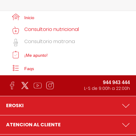
Inicio
Consultorio nutricional
Consultorio matrona
¡Me apunto!
Faqs
944 943 444
L-S de 9:00h a 22:00h
EROSKI
ATENCION AL CLIENTE