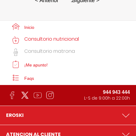
2
< Anterior
Siguiente >
Inicio
Consultorio nutricional
Consultorio matrona
¡Me apunto!
Faqs
944 943 444
L-S de 9:00h a 22:00h
EROSKI
ATENCION AL CLIENTE