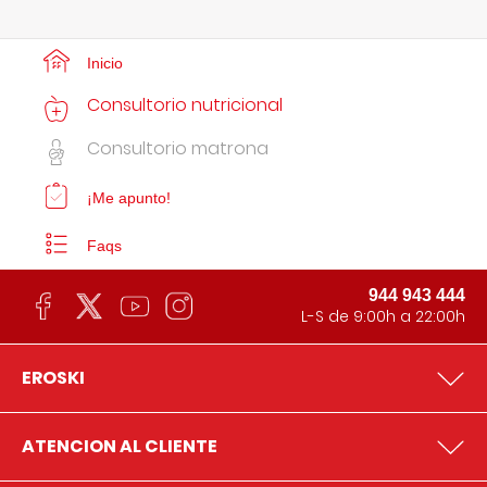
Inicio
Consultorio nutricional
Consultorio matrona
¡Me apunto!
Faqs
944 943 444
L-S de 9:00h a 22:00h
EROSKI
ATENCION AL CLIENTE