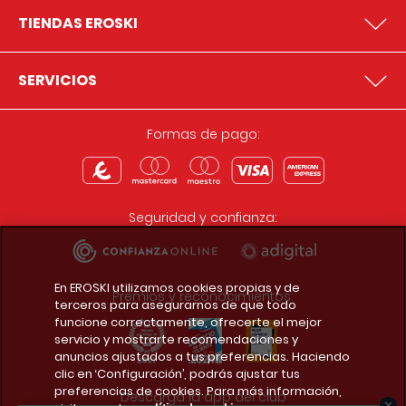
TIENDAS EROSKI
SERVICIOS
Formas de pago:
Seguridad y confianza:
En EROSKI utilizamos cookies propias y de
Premios y reconocimientos:
terceros para asegurarnos de que todo
funcione correctamente, ofrecerte el mejor
servicio y mostrarte recomendaciones y
anuncios ajustados a tus preferencias. Haciendo
clic en ‘Configuración’, podrás ajustar tus
preferencias de cookies. Para más información,
Descarga la app del club