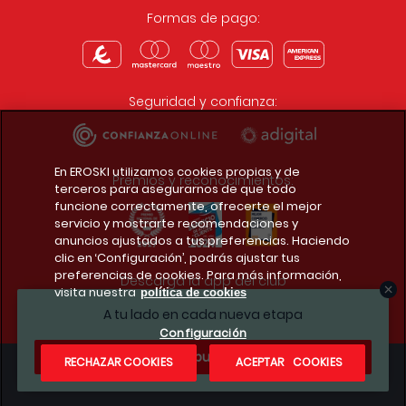
Formas de pago:
Seguridad y confianza:
En EROSKI utilizamos cookies propias y de
Premios y reconocimientos:
terceros para asegurarnos de que todo
funcione correctamente, ofrecerte el mejor
servicio y mostrarte recomendaciones y
anuncios ajustados a tus preferencias. Haciendo
clic en ‘Configuración’, podrás ajustar tus
preferencias de cookies. Para más información,
Descarga la app del club
visita nuestra
política de cookies
A tu lado en cada nueva etapa
Configuración
¿Te apuntas?
RECHAZAR COOKIES
ACEPTAR COOKIES
Condiciones legales