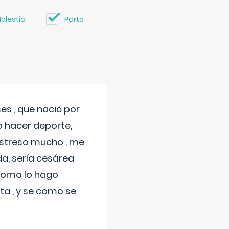
olestia
Parto
s , que nació por
 hacer deporte,
estreso mucho , me
a, sería cesárea
 como lo hago
a , y se como se