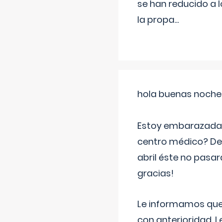
se han reducido a 
la propa
...
hola buenas noche
Estoy embarazada d
centro médico? Deb
abril éste no pasa
gracias!
Le informamos que,
con anterioridad. 