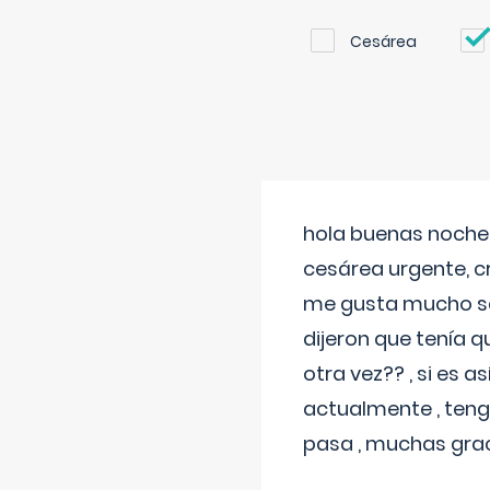
Cesárea
hola buenas noches
cesárea urgente, c
me gusta mucho sal
dijeron que tenía
otra vez?? , si es 
actualmente , teng
pasa , muchas gra