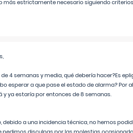
lo más estrictamente necesario siguiendo criterio
s,
e 4 semanas y media, qué debería hacer?Es eplig
o esperar a que pase el estado de alarma? Por ah
rá y ya estaría por entonces de 8 semanas.
 debido a una incidencia técnica, no hemos podi
Le pedimos disculpas por las molestias ocasionada