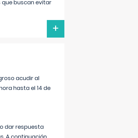
s que buscan evitar
+
roso acudir al
ora hasta el 14 de
do dar respuesta
s. A continuación,