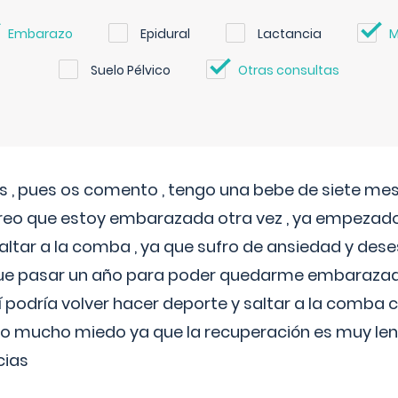
Embarazo
Epidural
Lactancia
M
Suelo Pélvico
Otras consultas
 , pues os comento , tengo una bebe de siete mese
reo que estoy embarazada otra vez , ya empezado
tar a la comba , ya que sufro de ansiedad y des
 que pasar un año para poder quedarme embarazad
así podría volver hacer deporte y saltar a la comba
o mucho miedo ya que la recuperación es muy lent
cias