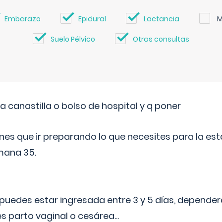
Embarazo
Epidural
Lactancia
M
Suelo Pélvico
Otras consultas
a canastilla o bolso de hospital y q poner
nes que ir preparando lo que necesites para la esta
mana 35.
puedes estar ingresada entre 3 y 5 días, dependerá
 es parto vaginal o cesárea
...