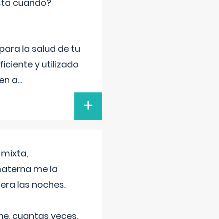
sta cuando?
para la salud de tu
iciente y utilizado
 en a
...
+
 mixta,
materna me la
era las noches.
he, cuantas veces,