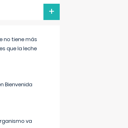
+
ue no tiene más
s que la leche
en Bienvenida
organismo va