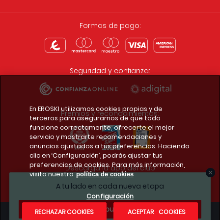
Formas de pago:
Seguridad y confianza:
En EROSKI utilizamos cookies propias y de
Premios y reconocimientos:
terceros para asegurarnos de que todo
funcione correctamente, ofrecerte el mejor
servicio y mostrarte recomendaciones y
anuncios ajustados a tus preferencias. Haciendo
clic en ‘Configuración’, podrás ajustar tus
preferencias de cookies. Para más información,
Descarga la app del club
visita nuestra
política de cookies
A tu lado en cada nueva etapa
Configuración
¿Te apuntas?
RECHAZAR COOKIES
ACEPTAR COOKIES
Condiciones legales