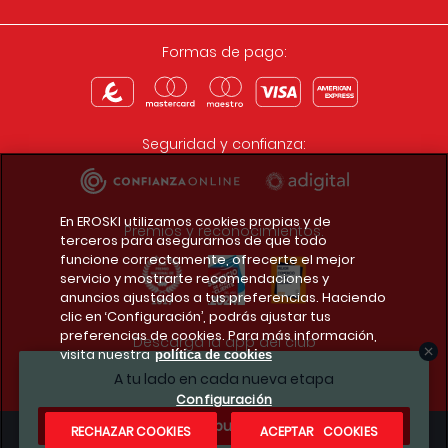
Formas de pago:
Seguridad y confianza:
En EROSKI utilizamos cookies propias y de
Premios y reconocimientos:
terceros para asegurarnos de que todo
funcione correctamente, ofrecerte el mejor
servicio y mostrarte recomendaciones y
anuncios ajustados a tus preferencias. Haciendo
clic en ‘Configuración’, podrás ajustar tus
preferencias de cookies. Para más información,
Descarga la app del club
visita nuestra
política de cookies
A tu lado en cada nueva etapa
Configuración
¿Te apuntas?
RECHAZAR COOKIES
ACEPTAR COOKIES
Condiciones legales