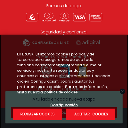
Formas de pago:
Seguridad y confianza:
En EROSKI utilizamos cookies propias y de
Premios y reconocimientos:
terceros para asegurarnos de que todo
funcione correctamente, ofrecerte el mejor
servicio y mostrarte recomendaciones y
anuncios ajustados a tus preferencias. Haciendo
clic en ‘Configuración’, podrás ajustar tus
preferencias de cookies. Para más información,
Descarga la app del club
visita nuestra
política de cookies
A tu lado en cada nueva etapa
Configuración
¿Te apuntas?
RECHAZAR COOKIES
ACEPTAR COOKIES
Condiciones legales