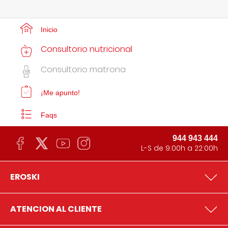
Inicio
Consultorio nutricional
Consultorio matrona
¡Me apunto!
Faqs
944 943 444
L-S de 9:00h a 22:00h
EROSKI
ATENCION AL CLIENTE