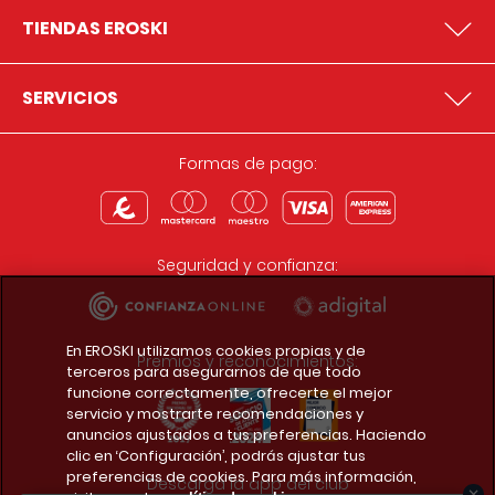
TIENDAS EROSKI
SERVICIOS
Formas de pago:
Seguridad y confianza:
En EROSKI utilizamos cookies propias y de
Premios y reconocimientos:
terceros para asegurarnos de que todo
funcione correctamente, ofrecerte el mejor
servicio y mostrarte recomendaciones y
anuncios ajustados a tus preferencias. Haciendo
clic en ‘Configuración’, podrás ajustar tus
preferencias de cookies. Para más información,
Descarga la app del club