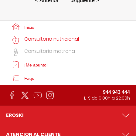
2
< Anterior
Siguiente >
Inicio
Consultorio nutricional
Consultorio matrona
¡Me apunto!
Faqs
944 943 444
L-S de 9:00h a 22:00h
EROSKI
ATENCION AL CLIENTE