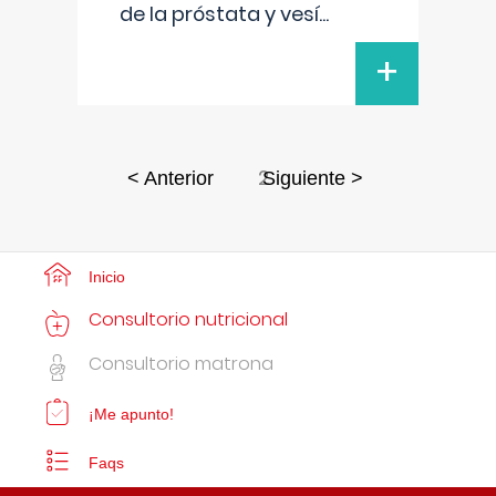
de la próstata y vesí
...
+
2
< Anterior
Siguiente >
Inicio
Consultorio nutricional
Consultorio matrona
¡Me apunto!
Faqs