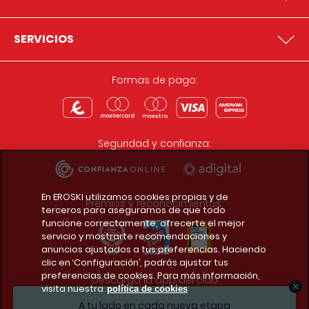
SERVICIOS
Formas de pago:
Seguridad y confianza:
En EROSKI utilizamos cookies propias y de
Premios y reconocimientos:
terceros para asegurarnos de que todo
funcione correctamente, ofrecerte el mejor
servicio y mostrarte recomendaciones y
anuncios ajustados a tus preferencias. Haciendo
clic en ‘Configuración’, podrás ajustar tus
preferencias de cookies. Para más información,
Descarga la app del club
visita nuestra
política de cookies
A tu lado en cada nueva etapa