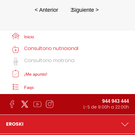
2
< Anterior
Siguiente >
Inicio
Consultorio nutricional
Consultorio matrona
¡Me apunto!
Faqs
944 943 444
L-S de 9:00h a 22:00h
EROSKI