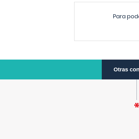
Para pode
Otras con