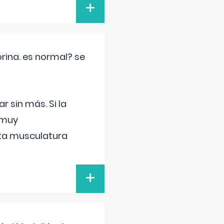
+
rina. es normal? se
 sin más. Si la
 muy
sta musculatura
+