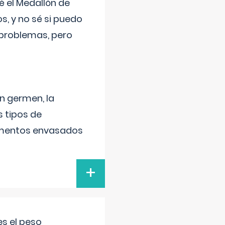
 el Medallón de
os, y no sé si puedo
 problemas, pero
un germen, la
 tipos de
alimentos envasados
+
s el peso