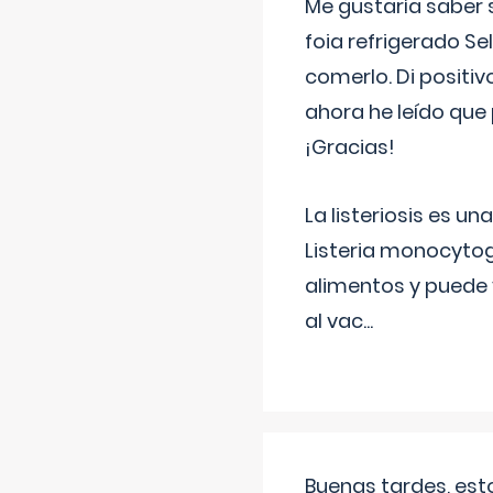
Me gustaría saber 
foia refrigerado Se
comerlo. Di positi
ahora he leído que 
¡Gracias!
La listeriosis es u
Listeria monocytog
alimentos y puede 
al vac
...
Buenas tardes, est