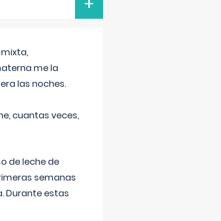
+
 mixta,
materna me la
era las noches.
he, cuantas veces,
o de leche de
primeras semanas
a. Durante estas