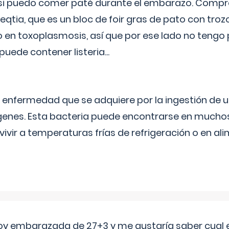
si puedo comer paté durante el embarazo. Compré
leqtia, que es un bloc de foir gras de pato con troz
vo en toxoplasmosis, así que por ese lado no tengo
puede contener listeria...
na enfermedad que se adquiere por la ingestión de 
enes. Esta bacteria puede encontrarse en muchos
vivir a temperaturas frías de refrigeración o en 
oy embarazada de 27+3 y me gustaría saber cual e