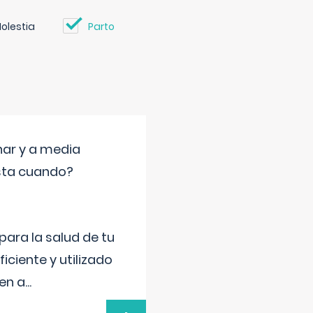
olestia
Parto
nar y a media
sta cuando?
para la salud de tu
iciente y utilizado
 en a
...