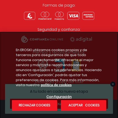
Formas de pago:
Seguridad y confianza:
En EROSKI utilizamos cookies propias y de
Premios y reconocimientos:
terceros para asegurarnos de que todo
funcione correctamente, ofrecerte el mejor
servicio y mostrarte recomendaciones y
anuncios ajustados a tus preferencias. Haciendo
clic en ‘Configuración’, podrás ajustar tus
preferencias de cookies. Para más información,
Descarga la app del club
visita nuestra
política de cookies
A tu lado en cada nueva etapa
Configuración
¿Te apuntas?
RECHAZAR COOKIES
ACEPTAR COOKIES
Condiciones legales