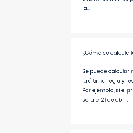
la
...
¿Cómo se calcula l
Se puede calcular 
la última regla y re
Por ejemplo, si el p
será el 21 de abril.