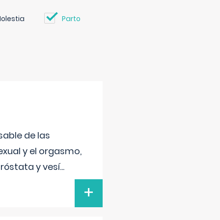
olestia
Parto
sable de las
exual y el orgasmo,
róstata y vesí
...
+