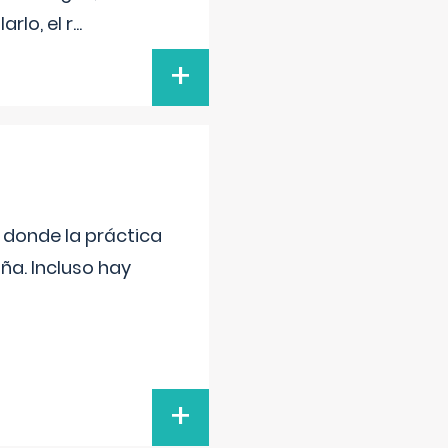
rlo, el r
...
+
s donde la práctica
ña. Incluso hay
+