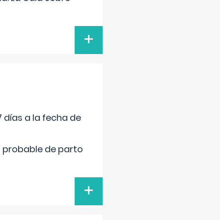
+
 días a la fecha de
cha probable de parto
+