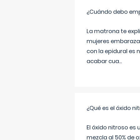
¿Cuándo debo empu
La matrona te expl
mujeres embarazada
con la epidural es 
acabar cua
...
¿Qué es el óxido nit
El óxido nitroso es
mezcla al 50% de ox