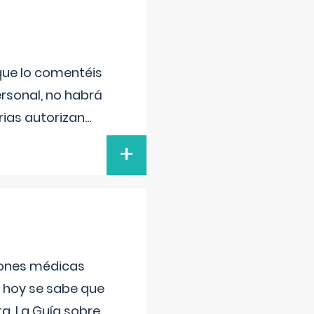
 que lo comentéis
ersonal, no habrá
ias autorizan
...
+
ciones médicas
, hoy se sabe que
a. La Guía sobre