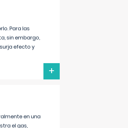
lo. Para las
a, sin embargo,
surja efecto y
+
neralmente en una
tra el gas,