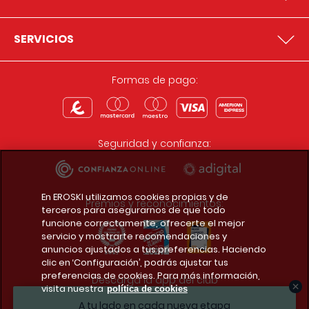
SERVICIOS
Formas de pago:
Seguridad y confianza:
En EROSKI utilizamos cookies propias y de
Premios y reconocimientos:
terceros para asegurarnos de que todo
funcione correctamente, ofrecerte el mejor
servicio y mostrarte recomendaciones y
anuncios ajustados a tus preferencias. Haciendo
clic en ‘Configuración’, podrás ajustar tus
preferencias de cookies. Para más información,
Descarga la app del club
visita nuestra
política de cookies
A tu lado en cada nueva etapa