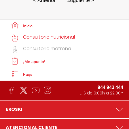
2
< Anterior
Siguiente >
Inicio
Consultorio nutricional
Consultorio matrona
¡Me apunto!
Faqs
944 943 444
L-S de 9:00h a 22:00h
EROSKI
ATENCION AL CLIENTE