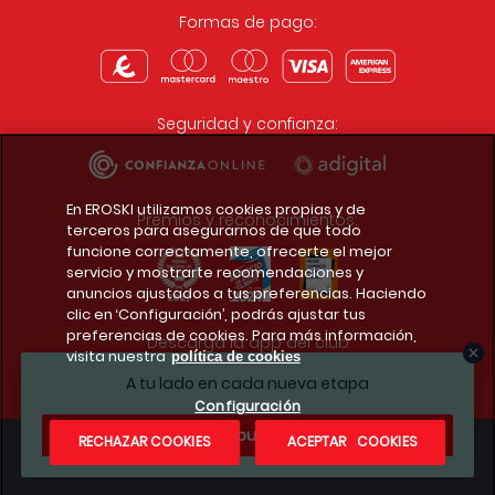
Formas de pago:
Seguridad y confianza:
En EROSKI utilizamos cookies propias y de
Premios y reconocimientos:
terceros para asegurarnos de que todo
funcione correctamente, ofrecerte el mejor
servicio y mostrarte recomendaciones y
anuncios ajustados a tus preferencias. Haciendo
clic en ‘Configuración’, podrás ajustar tus
preferencias de cookies. Para más información,
Descarga la app del club
visita nuestra
política de cookies
A tu lado en cada nueva etapa
Configuración
¿Te apuntas?
RECHAZAR COOKIES
ACEPTAR COOKIES
Condiciones legales