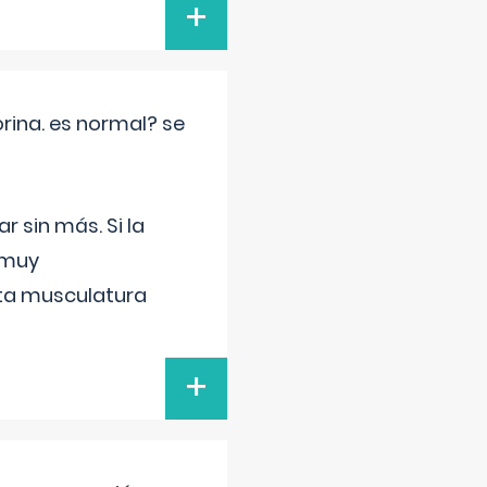
+
rina. es normal? se
 sin más. Si la
 muy
sta musculatura
+