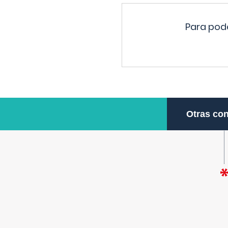
Para pode
Otras con