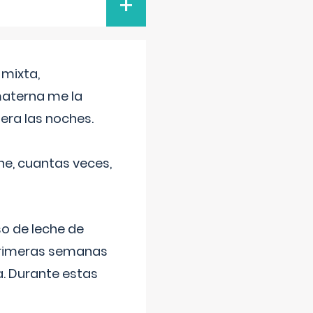
+
 mixta,
materna me la
era las noches.
he, cuantas veces,
o de leche de
primeras semanas
a. Durante estas