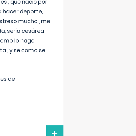
s , que nació por
 hacer deporte,
estreso mucho , me
a, sería cesárea
 como lo hago
a , y se como se
tes de
+