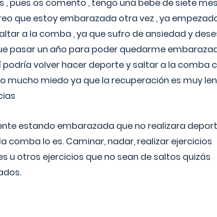
 , pues os comento , tengo una bebe de siete mese
reo que estoy embarazada otra vez , ya empezado
tar a la comba , ya que sufro de ansiedad y des
 que pasar un año para poder quedarme embarazad
así podría volver hacer deporte y saltar a la comba
o mucho miedo ya que la recuperación es muy lent
cias
ente estando embarazada que no realizara depor
la comba lo es. Caminar, nadar, realizar ejercicios
es u otros ejercicios que no sean de saltos quizás
ados.