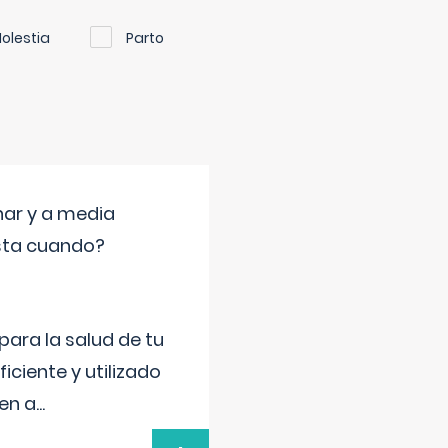
olestia
Parto
nar y a media
sta cuando?
para la salud de tu
iciente y utilizado
 en a
...