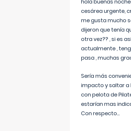
hola buenas noches
cesárea urgente, c
me gusta mucho sal
dijeron que tenía
otra vez?? , si es 
actualmente , teng
pasa , muchas gra
Sería más conveni
impacto y saltar a 
con pelota de Pilat
estarían mas indic
Con respecto
...