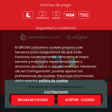
Formas de pago:
Seguridad y confianza:
En EROSKI utilizamos cookies propias y de
Premios y reconocimientos:
terceros para asegurarnos de que todo
funcione correctamente, ofrecerte el mejor
servicio y mostrarte recomendaciones y
anuncios ajustados a tus preferencias. Haciendo
clic en ‘Configuración’, podrás ajustar tus
preferencias de cookies. Para más información,
Descarga la app del club
visita nuestra
política de cookies
A tu lado en cada nueva etapa
Configuración
¿Te apuntas?
RECHAZAR COOKIES
ACEPTAR COOKIES
Condiciones legales