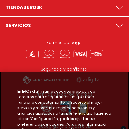
TIENDAS EROSKI
SERVICIOS
Formas de pago:
Seguridad y confianza:
En EROSKI utilizamos cookies propias y de
Premios y reconocimientos:
terceros para asegurarnos de que todo
funcione correctamente, ofrecerte el mejor
servicio y mostrarte recomendaciones y
anuncios ajustados a tus preferencias. Haciendo
clic en ‘Configuración’, podrás ajustar tus
preferencias de cookies. Para más información,
Descarga la app del club