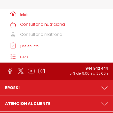
Inicio
Consultorio nutricional
Consultorio matrona
¡Me apunto!
Faqs
944 943 444
L-S de 9:00h a 22:00h
EROSKI
ATENCION AL CLIENTE