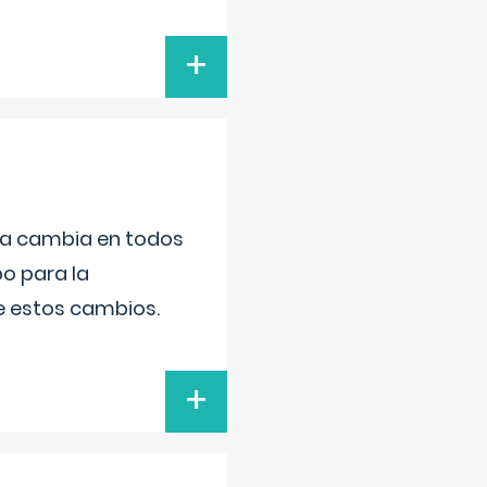
+
da cambia en todos
po para la
de estos cambios.
+