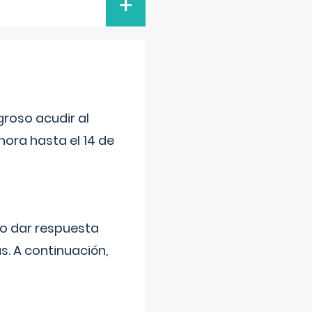
+
roso acudir al
ora hasta el 14 de
do dar respuesta
s. A continuación,