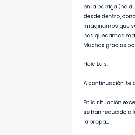
en la barriga (no du
desde dentro, con
Imaginamos que ser
nos quedamos mas t
Muchas gracias por
Hola Luis,
A continuación, te
En la situación exc
se han reducido a 
la propa
...