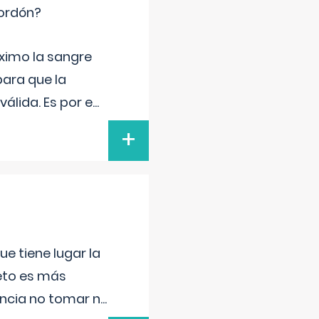
cordón?
ximo la sangre
para que la
álida. Es por e
...
+
e tiene lugar la
feto es más
ancia no tomar n
...