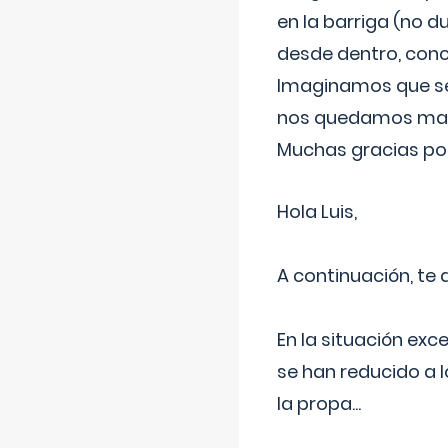
en la barriga (no du
desde dentro, con
Imaginamos que ser
nos quedamos mas t
Muchas gracias por
Hola Luis,
A continuación, te
En la situación exc
se han reducido a 
la propa
...