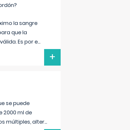
cordón?
ximo la sangre
para que la
álida. Es por e
...
+
que se puede
e 2000 ml de
s múltiples, alter
...