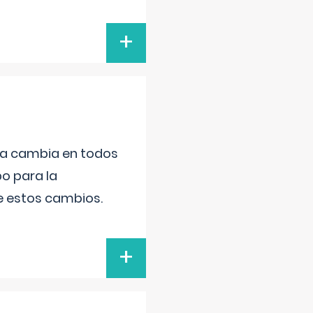
+
da cambia en todos
po para la
de estos cambios.
+