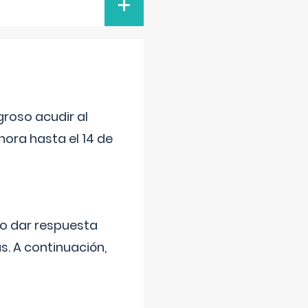
+
roso acudir al
ora hasta el 14 de
do dar respuesta
s. A continuación,