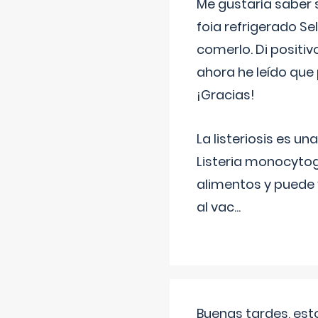
Me gustaría saber 
foia refrigerado Se
comerlo. Di positi
ahora he leído que 
¡Gracias!
La listeriosis es u
Listeria monocytog
alimentos y puede 
al vac
...
Buenas tardes, est