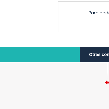
Para pode
Otras con