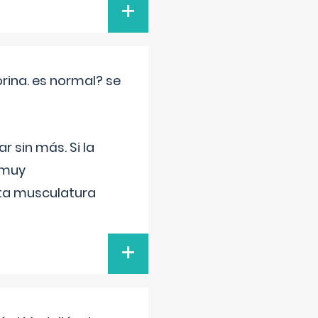
+
rina. es normal? se
 sin más. Si la
 muy
sta musculatura
+