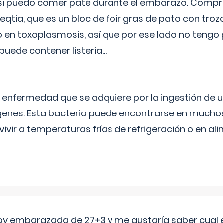
si puedo comer paté durante el embarazo. Compré
leqtia, que es un bloc de foir gras de pato con troz
vo en toxoplasmosis, así que por ese lado no tengo
puede contener listeria...
na enfermedad que se adquiere por la ingestión de 
enes. Esta bacteria puede encontrarse en muchos
vivir a temperaturas frías de refrigeración o en 
oy embarazada de 27+3 y me gustaría saber cual e