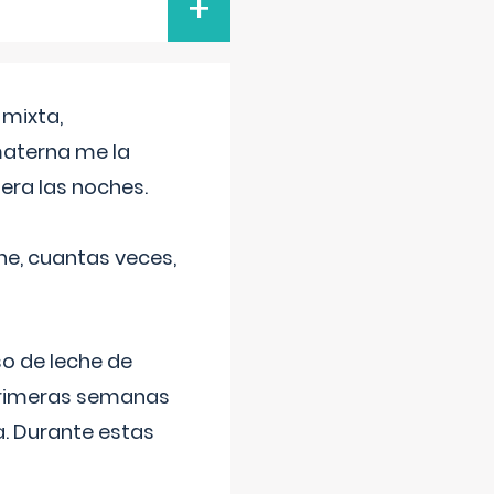
+
 mixta,
materna me la
era las noches.
he, cuantas veces,
o de leche de
primeras semanas
a. Durante estas