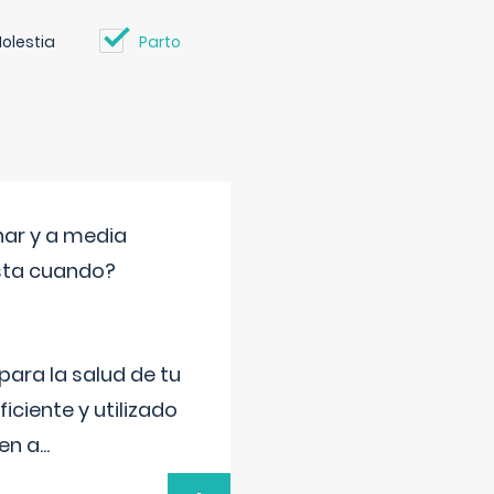
olestia
Parto
nar y a media
sta cuando?
para la salud de tu
iciente y utilizado
 en a
...