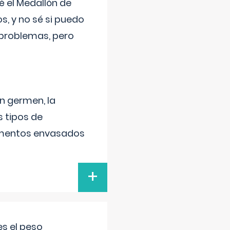
 el Medallón de
os, y no sé si puedo
 problemas, pero
un germen, la
 tipos de
alimentos envasados
+
s el peso