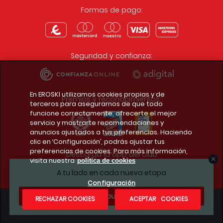
Formas de pago:
Seguridad y confianza:
En EROSKI utilizamos cookies propias y de
Premios y reconocimientos:
terceros para asegurarnos de que todo
funcione correctamente, ofrecerte el mejor
servicio y mostrarte recomendaciones y
anuncios ajustados a tus preferencias. Haciendo
clic en ‘Configuración’, podrás ajustar tus
preferencias de cookies. Para más información,
Descarga la app del club
visita nuestra
política de cookies
A tu lado en cada nueva etapa
Configuración
¿Te apuntas?
RECHAZAR COOKIES
ACEPTAR COOKIES
Condiciones legales