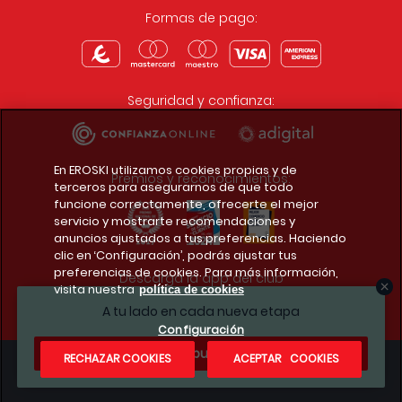
Formas de pago:
Seguridad y confianza:
En EROSKI utilizamos cookies propias y de
Premios y reconocimientos:
terceros para asegurarnos de que todo
funcione correctamente, ofrecerte el mejor
servicio y mostrarte recomendaciones y
anuncios ajustados a tus preferencias. Haciendo
clic en ‘Configuración’, podrás ajustar tus
preferencias de cookies. Para más información,
Descarga la app del club
visita nuestra
política de cookies
A tu lado en cada nueva etapa
Configuración
¿Te apuntas?
RECHAZAR COOKIES
ACEPTAR COOKIES
Condiciones legales