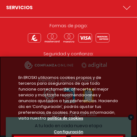
SERVICIOS
Formas de pago:
Seguridad y confianza:
En EROSKI utilizamos cookies propias y de
Premios y reconocimientos:
terceros para asegurarnos de que todo
funcione correctamente, ofrecerte el mejor
servicio y mostrarte recomendaciones y
anuncios ajustados a tus preferencias. Haciendo
clic en ‘Configuración’, podrás ajustar tus
preferencias de cookies. Para más información,
Descarga la app del club
visita nuestra
política de cookies
A tu lado en cada nueva etapa
Configuración