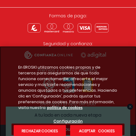
Formas de pago:
Seguridad y confianza:
En EROSKI utilizamos cookies propias y de
Premios y reconocimientos:
terceros para asegurarnos de que todo
funcione correctamente, ofrecerte el mejor
servicio y mostrarte recomendaciones y
anuncios ajustados a tus preferencias. Haciendo
clic en ‘Configuración’, podrás ajustar tus
preferencias de cookies. Para más información,
Descarga la app del club
visita nuestra
política de cookies
A tu lado en cada nueva etapa
Configuración
¿Te apuntas?
RECHAZAR COOKIES
ACEPTAR COOKIES
Condiciones legales