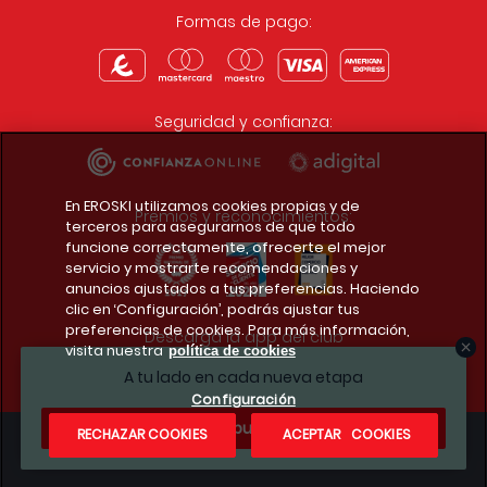
Formas de pago:
Seguridad y confianza:
En EROSKI utilizamos cookies propias y de
Premios y reconocimientos:
terceros para asegurarnos de que todo
funcione correctamente, ofrecerte el mejor
servicio y mostrarte recomendaciones y
anuncios ajustados a tus preferencias. Haciendo
clic en ‘Configuración’, podrás ajustar tus
preferencias de cookies. Para más información,
Descarga la app del club
visita nuestra
política de cookies
A tu lado en cada nueva etapa
Configuración
¿Te apuntas?
RECHAZAR COOKIES
ACEPTAR COOKIES
Condiciones legales