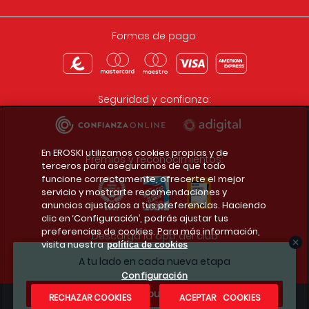
Formas de pago:
Seguridad y confianza:
En EROSKI utilizamos cookies propias y de
Premios y reconocimientos:
terceros para asegurarnos de que todo
funcione correctamente, ofrecerte el mejor
servicio y mostrarte recomendaciones y
anuncios ajustados a tus preferencias. Haciendo
clic en ‘Configuración’, podrás ajustar tus
preferencias de cookies. Para más información,
Descarga la app del club
visita nuestra
política de cookies
A tu lado en cada nueva etapa
Configuración
¿Te apuntas?
RECHAZAR COOKIES
ACEPTAR COOKIES
Condiciones legales