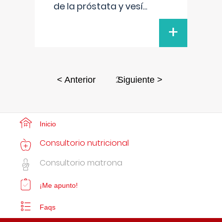
de la próstata y vesí
...
+
2
< Anterior
Siguiente >
Inicio
Consultorio nutricional
Consultorio matrona
¡Me apunto!
Faqs