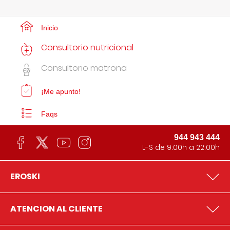
Inicio
Consultorio nutricional
Consultorio matrona
¡Me apunto!
Faqs
944 943 444
L-S de 9:00h a 22:00h
EROSKI
ATENCION AL CLIENTE