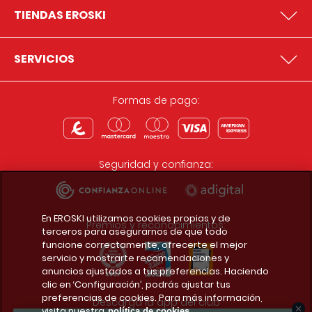
TIENDAS EROSKI
SERVICIOS
Formas de pago:
Seguridad y confianza:
En EROSKI utilizamos cookies propias y de
Premios y reconocimientos:
terceros para asegurarnos de que todo
funcione correctamente, ofrecerte el mejor
servicio y mostrarte recomendaciones y
anuncios ajustados a tus preferencias. Haciendo
clic en ‘Configuración’, podrás ajustar tus
preferencias de cookies. Para más información,
Descarga la app del club
visita nuestra
política de cookies