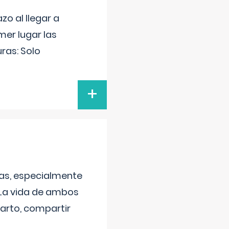
o al llegar a
mer lugar las
uras: Solo
+
as, especialmente
 La vida de ambos
arto, compartir