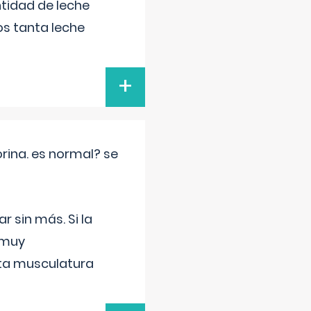
tidad de leche
s tanta leche
+
rina. es normal? se
 sin más. Si la
 muy
sta musculatura