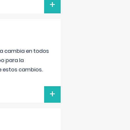
+
da cambia en todos
po para la
de estos cambios.
+