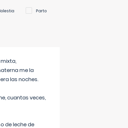
olestia
Parto
 mixta,
materna me la
era las noches.
he, cuantas veces,
o de leche de