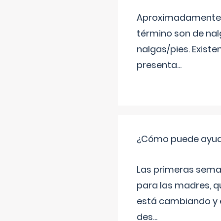
Aproximadamente un
término son de nalg
nalgas/pies. Existe
presenta
...
¿Cómo puede ayudar
Las primeras sema
para las madres, q
está cambiando y e
des
...