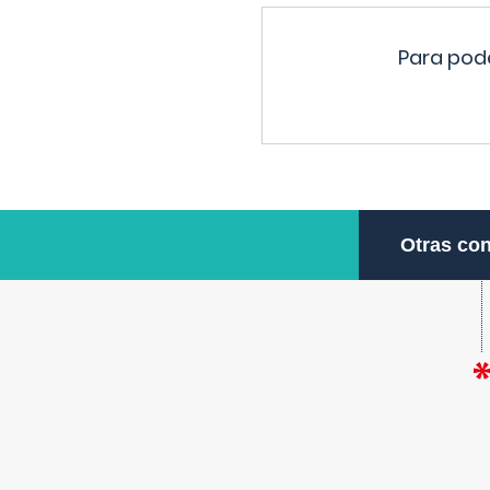
Para pode
Otras con