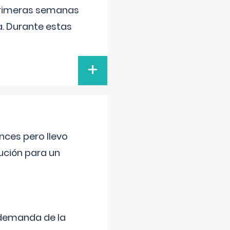
primeras semanas
a. Durante estas
+
nces pero llevo
lución para un
 demanda de la