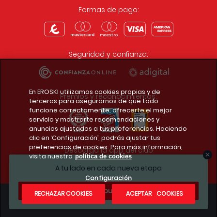
Formas de pago:
Seguridad y confianza:
En EROSKI utilizamos cookies propias y de
Premios y reconocimientos:
terceros para asegurarnos de que todo
funcione correctamente, ofrecerte el mejor
servicio y mostrarte recomendaciones y
anuncios ajustados a tus preferencias. Haciendo
clic en ‘Configuración’, podrás ajustar tus
preferencias de cookies. Para más información,
Descarga la app del club
visita nuestra
política de cookies
A tu lado en cada nueva etapa
Configuración
¿Te apuntas?
RECHAZAR COOKIES
ACEPTAR COOKIES
Condiciones legales