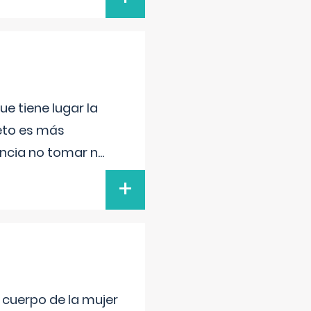
e tiene lugar la
feto es más
ancia no tomar n
...
+
l cuerpo de la mujer