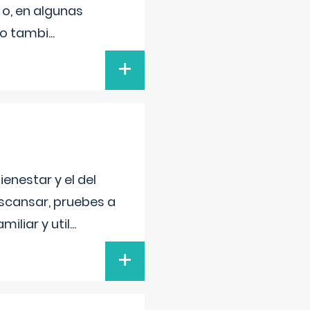
 o, en algunas
mo tambi
...
+
enestar y el del
escansar, pruebes a
iliar y util
...
+