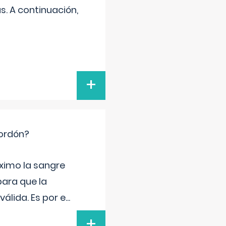
s. A continuación,
+
cordón?
ximo la sangre
para que la
álida. Es por e
...
+