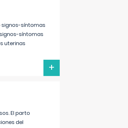
e signos-síntomas
 signos-síntomas
s uterinas
+
os. El parto
iones del