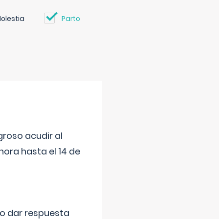
olestia
Parto
roso acudir al
ora hasta el 14 de
do dar respuesta