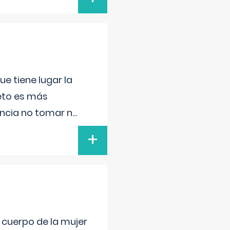
e tiene lugar la
feto es más
ancia no tomar n
...
+
l cuerpo de la mujer