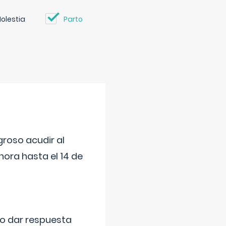
olestia
Parto
roso acudir al
ora hasta el 14 de
do dar respuesta