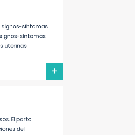
e signos-síntomas
 signos-síntomas
s uterinas
+
os. El parto
iones del