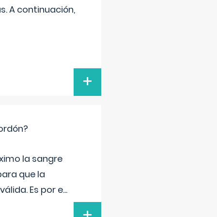
s. A continuación,
+
cordón?
ximo la sangre
para que la
álida. Es por e
...
+