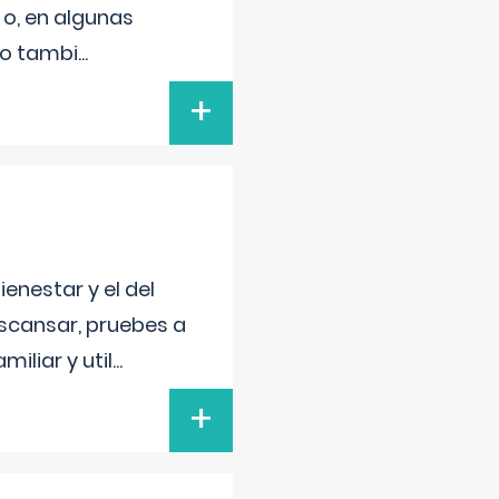
 o, en algunas
mo tambi
...
+
enestar y el del
escansar, pruebes a
iliar y util
...
+