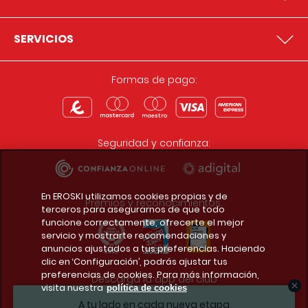
SERVICIOS
Formas de pago:
Seguridad y confianza:
En EROSKI utilizamos cookies propias y de
Premios y reconocimientos:
terceros para asegurarnos de que todo
funcione correctamente, ofrecerte el mejor
servicio y mostrarte recomendaciones y
anuncios ajustados a tus preferencias. Haciendo
clic en ‘Configuración’, podrás ajustar tus
preferencias de cookies. Para más información,
Descarga la app del club
visita nuestra
política de cookies
A tu lado en cada nueva etapa