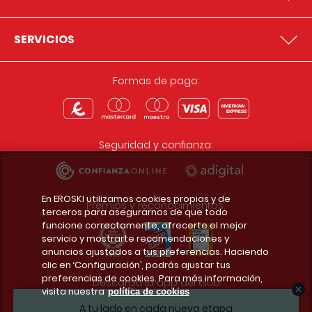
SERVICIOS
Formas de pago:
Seguridad y confianza:
En EROSKI utilizamos cookies propias y de
Premios y reconocimientos:
terceros para asegurarnos de que todo
funcione correctamente, ofrecerte el mejor
servicio y mostrarte recomendaciones y
anuncios ajustados a tus preferencias. Haciendo
clic en ‘Configuración’, podrás ajustar tus
preferencias de cookies. Para más información,
Descarga la app del club
visita nuestra
política de cookies
A tu lado en cada nueva etapa