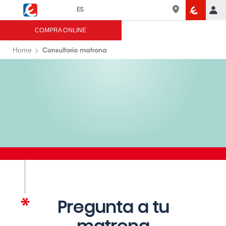
Menú
Eroski
COMPRA ONLINE
Consultorio matrona
Home
Pregunta a tu